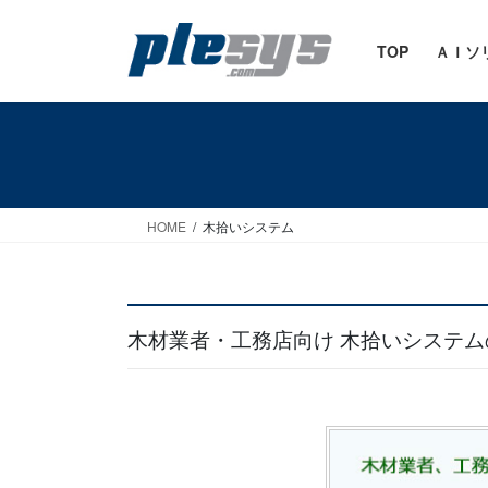
コ
ナ
ン
ビ
TOP
ＡＩソ
テ
ゲ
ン
ー
ツ
シ
へ
ョ
ス
ン
HOME
木拾いシステム
キ
に
ッ
移
プ
動
木材業者・工務店向け 木拾いシステム