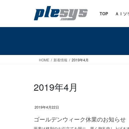
コ
ナ
ン
ビ
TOP
ＡＩソ
テ
ゲ
ン
ー
ツ
シ
へ
ョ
ス
ン
HOME
新着情報
2019年4月
キ
に
ッ
移
2019年4月
プ
動
2019年4月22日
ゴールデンウィーク休業のお知らせ
平素は格別のお引立てを賜り、厚く御礼申し上げま