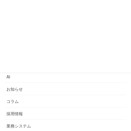
“AIペアプログラミング”個人的な使い勝手ランキング
2023年5月16日
システム開発におけるChatGPTの現状と今後の展望
2023年5月9日
カテゴリー
AI
お知らせ
コラム
採用情報
業務システム