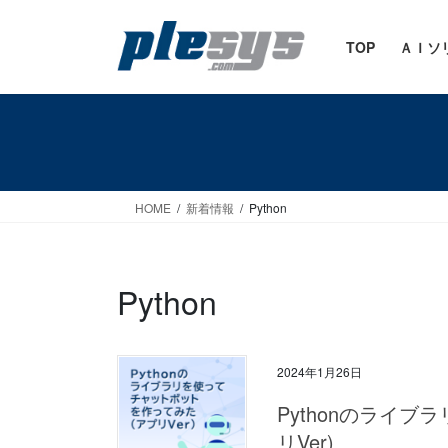
コ
ナ
ン
ビ
TOP
ＡＩソ
テ
ゲ
ン
ー
ツ
シ
へ
ョ
ス
ン
HOME
新着情報
Python
キ
に
ッ
移
Python
プ
動
2024年1月26日
Pythonのライ
リVer)